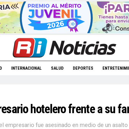
D
INTERNACIONAL
SALUD
DEPORTES
ENTRETENIMI
sario hotelero frente a su fa
 el empresario fue asesinado en medio de un asalto