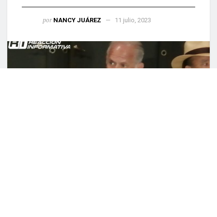
por
NANCY JUÁREZ
11 julio, 2023
0
COMPARTIDO
Culiacán, Sinaloa (Reacción Informativa).- Esta
mañana Héctor Hernández Llamas presentó en
conferencia de prensa el plan de seguridad