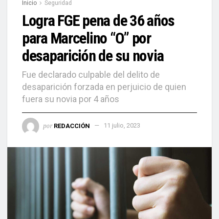
Inicio
Seguridad
Logra FGE pena de 36 años
para Marcelino “O” por
desaparición de su novia
Fue declarado culpable del delito de
desaparición forzada en perjuicio de quien
fuera su novia por 4 años
por
REDACCIÓN
11 julio, 2023