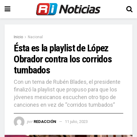
Inicio
Nacional
Ésta es la playlist de López
Obrador contra los corridos
tumbados
Con un tema de Rubén Blades, el presidente
finalizó la playlist que propuso para que los
jóvenes mexicanos escuchen otro tipo de
canciones en vez de “corridos tumbados”
por
REDACCIÓN
11 julio, 2023