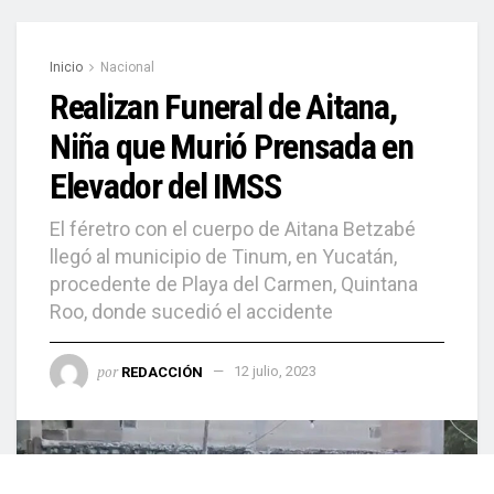
Inicio
Nacional
Realizan Funeral de Aitana,
Niña que Murió Prensada en
Elevador del IMSS
El féretro con el cuerpo de Aitana Betzabé
llegó al municipio de Tinum, en Yucatán,
procedente de Playa del Carmen, Quintana
Roo, donde sucedió el accidente
por
REDACCIÓN
12 julio, 2023