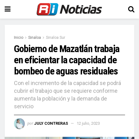
Inicio
Sinaloa
Sinaloa Sur
Gobierno de Mazatlán trabaja
en eficientar la capacidad de
bombeo de aguas residuales
Con el incremento de la capacidad se podrá
cubrir el trabajo que se requiere conforme
aumenta la población y la demanda de
servicio
por
JULY CONTRERAS
12 julio, 2023