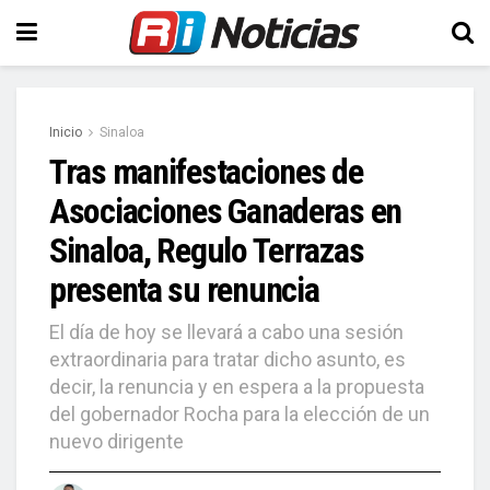
Inicio
Sinaloa
Tras manifestaciones de
Asociaciones Ganaderas en
Sinaloa, Regulo Terrazas
presenta su renuncia
El día de hoy se llevará a cabo una sesión
extraordinaria para tratar dicho asunto, es
decir, la renuncia y en espera a la propuesta
del gobernador Rocha para la elección de un
nuevo dirigente