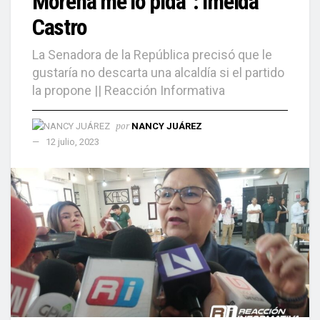
Morena me lo pida”: Imelda
Castro
La Senadora de la República precisó que le
gustaría no descarta una alcaldía si el partido
la propone || Reacción Informativa
por
NANCY JUÁREZ
12 julio, 2023