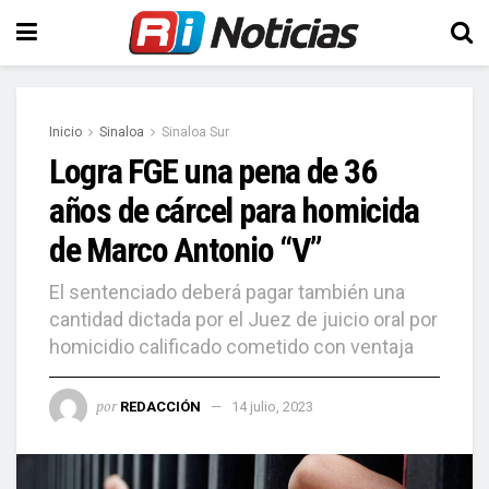
Inicio
Sinaloa
Sinaloa Sur
Logra FGE una pena de 36
años de cárcel para homicida
de Marco Antonio “V”
El sentenciado deberá pagar también una
cantidad dictada por el Juez de juicio oral por
homicidio calificado cometido con ventaja
por
REDACCIÓN
14 julio, 2023