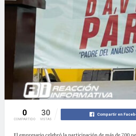
0
30
Compartir en Faceb
COMPARTIDO
VISTAS
El empresario celebró la participación de más de 700 p