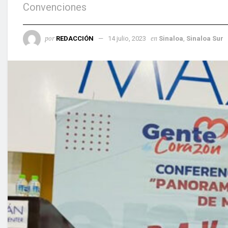
Convenciones
por
en
REDACCIÓN
14 julio, 2023
Sinaloa
,
Sinaloa Sur