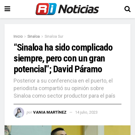
Inicio
Sinaloa
Sinaloa Sur
“Sinaloa ha sido complicado
siempre, pero con un gran
potencial”; David Páramo
Posterior a su conferencia en el puerto, el
periodista compartió su opinión sobre
Sinaloa como sector productor para el país
por
VANIA MARTÍNEZ
14 julio, 2023