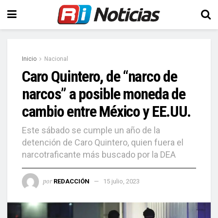
Inicio
Nacional
Caro Quintero, de “narco de
narcos” a posible moneda de
cambio entre México y EE.UU.
Este sábado se cumple un año de la
detención de Caro Quintero, quien fuera el
narcotraficante más buscado por la DEA
por
REDACCIÓN
15 julio, 2023