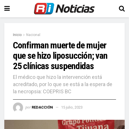
Inicio
Nacional
Confirman muerte de mujer
que se hizo liposucción; van
25 clínicas suspendidas
El médico que hizo la intervención está
acreditado, por lo que se está a la espera de
la necropsia: COEPRIS BC
por
REDACCIÓN
15 julio, 2023