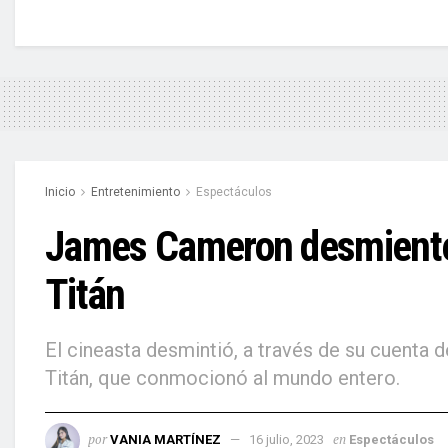
Inicio
Entretenimiento
Espectáculos
James Cameron desmiente e
Titán
El cineasta desmintió, a través de su cuenta 
Titán, que conmocionó al mundo entero.
por
en
VANIA MARTÍNEZ
16 julio, 2023
Espectáculos