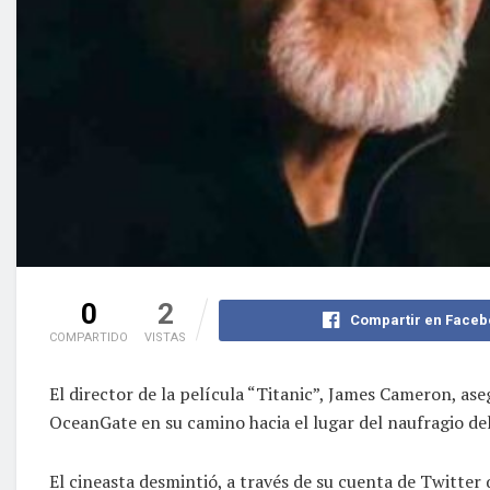
0
2
Compartir en Faceb
COMPARTIDO
VISTAS
El director de la película “Titanic”, James Cameron, as
OceanGate en su camino hacia el lugar del naufragio de
El cineasta desmintió, a través de su cuenta de Twitte