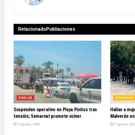
Relacionado
Publiaciones
SINALOA
SEGURIDAD
Suspenden operativo en Playa Pinitos tras
Hallan a muje
tensión; Semarnat promete volver
Malverde en
7 agosto, 2026
7 agosto, 202