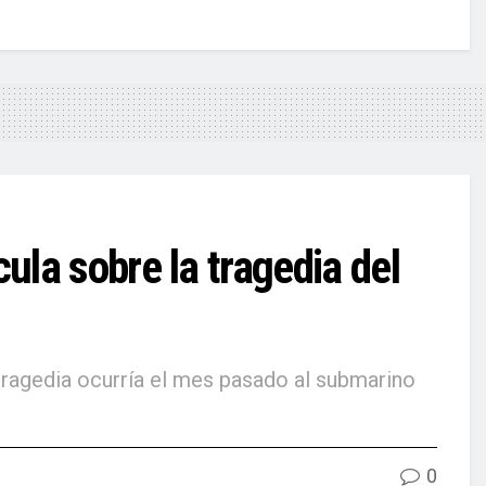
la sobre la tragedia del
tragedia ocurría el mes pasado al submarino
0