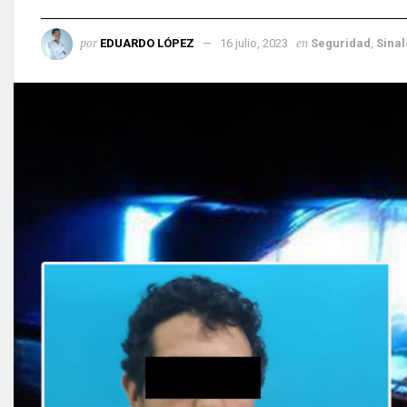
por
en
EDUARDO LÓPEZ
16 julio, 2023
Seguridad
,
Sinal