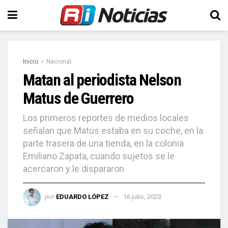
Inicio
Nacional
Matan al periodista Nelson
Matus de Guerrero
Los primeros reportes de medios locales
señalan que Matus estaba en su coche, en la
parte trasera de una tienda, en la colonia
Emiliano Zapata, cuando sujetos se le
acercaron y le dispararon
por
EDUARDO LÓPEZ
16 julio, 2023