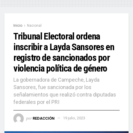
Inicio
Nacional
Tribunal Electoral ordena
inscribir a Layda Sansores en
registro de sancionados por
violencia política de género
La gobernadora de Campeche, Layda
Sansores, fue sancionada por los
señalamientos que realizó contra diputadas
federales por el PRI
por
REDACCIÓN
19 julio, 2023