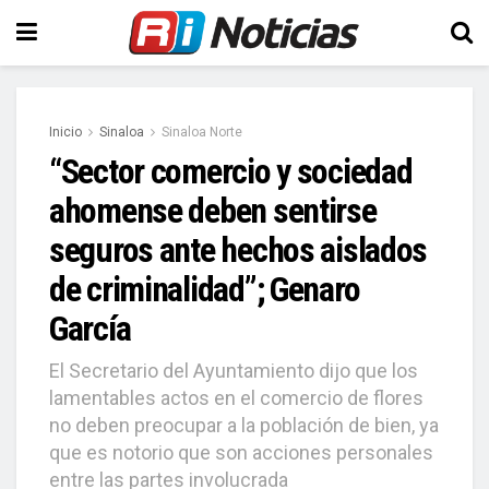
Inicio
Sinaloa
Sinaloa Norte
“Sector comercio y sociedad
ahomense deben sentirse
seguros ante hechos aislados
de criminalidad”; Genaro
García
El Secretario del Ayuntamiento dijo que los
lamentables actos en el comercio de flores
no deben preocupar a la población de bien, ya
que es notorio que son acciones personales
entre las partes involucrada