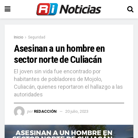
Inicio
Seguridad
Asesinan a un hombre en
sector norte de Culiacán
El joven sin vida fue encontrado por
habitantes de pobladores de Mojolo,
Culiacán, quienes reportaron el hallazgo a las
autoridades
por
REDACCIÓN
20 julio, 2023