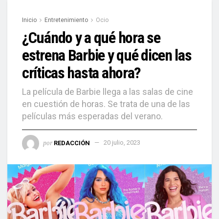
Inicio
Entretenimiento
Ocio
¿Cuándo y a qué hora se
estrena Barbie y qué dicen las
críticas hasta ahora?
La película de Barbie llega a las salas de cine
en cuestión de horas. Se trata de una de las
películas más esperadas del verano.
por
REDACCIÓN
20 julio, 2023