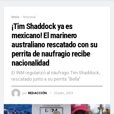
Inicio
Nacional
¡Tim Shaddock ya es
mexicano! El marinero
australiano rescatado con su
perrita de naufragio recibe
nacionalidad
El INM regularizó al náufrago Tim Shaddock,
rescatado junto a su perrita “Bella”
por
REDACCIÓN
20 julio, 2023