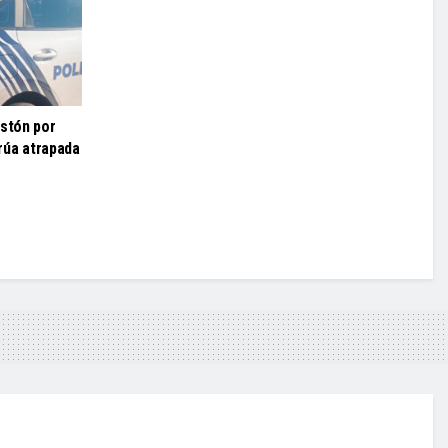
estón por
grúa atrapada