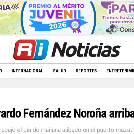
D
INTERNACIONAL
SALUD
DEPORTES
ENTRETENIMI
erardo Fernández Noroña arrib
trabajo el día de mañana sábado en el puerto mazat