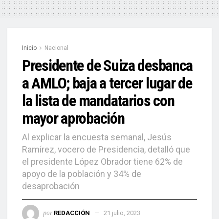
Inicio
Nacional
Presidente de Suiza desbanca
a AMLO; baja a tercer lugar de
la lista de mandatarios con
mayor aprobación
Al explicar la encuesta semanal, Jesús
Ramírez, vocero de Presidencia, detalló que
el presidente López Obrador tiene 62% de
apoyo de la población y 34% de
desaprobación
por
REDACCIÓN
21 julio, 2023