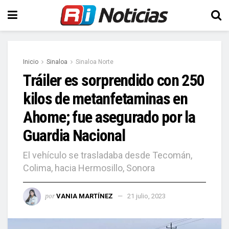
Inicio
Sinaloa
Sinaloa Norte
Tráiler es sorprendido con 250
kilos de metanfetaminas en
Ahome; fue asegurado por la
Guardia Nacional
El vehículo se trasladaba desde Tecomán,
Colima, hacia Hermosillo, Sonora
por
VANIA MARTÍNEZ
21 julio, 2023