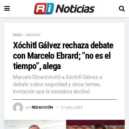
Inicio
Nacional
Xóchitl Gálvez rechaza debate
con Marcelo Ebrard; “no es el
tiempo”, alega
Marcelo Ebrard invitó a Xóchitl Gálvez a
debatir sobre seguridad y otros temas,
invitación que la senadora declinó
por
REDACCIÓN
21 julio, 2023