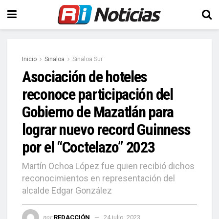
Inicio
Sinaloa
Sinaloa Sur
Asociación de hoteles
reconoce participación del
Gobierno de Mazatlán para
lograr nuevo record Guinness
por el “Coctelazo” 2023
Martín Ochoa López fue quien recibió dichos
reconocimientos en representación del
alcalde Edgar González
por
REDACCIÓN
24 julio, 2023