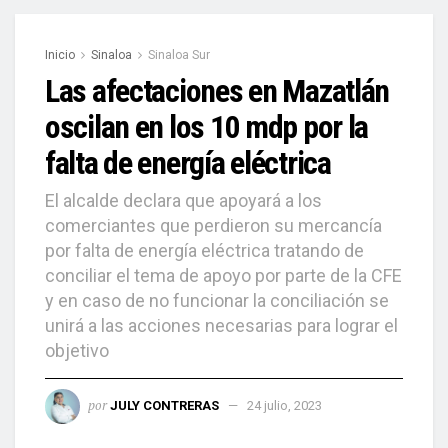
Inicio
Sinaloa
Sinaloa Sur
Las afectaciones en Mazatlán
oscilan en los 10 mdp por la
falta de energía eléctrica
El alcalde declara que apoyará a los
comerciantes que perdieron su mercancía
por falta de energía eléctrica tratando de
conciliar el tema de apoyo por parte de la CFE
y en caso de no funcionar la conciliación se
unirá a las acciones necesarias para lograr el
objetivo
por
JULY CONTRERAS
24 julio, 2023