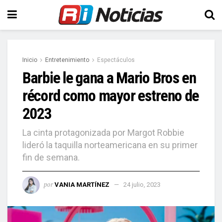
Inicio
Entretenimiento
Espectáculos
Barbie le gana a Mario Bros en
récord como mayor estreno de
2023
La cinta protagonizada por Margot Robbie
lideró la taquilla norteamericana en su primer
fin de semana.
por
VANIA MARTÍNEZ
24 julio, 2023