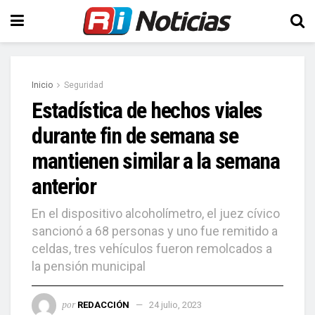
Inicio
Seguridad
Estadística de hechos viales
durante fin de semana se
mantienen similar a la semana
anterior
En el dispositivo alcoholímetro, el juez cívico
sancionó a 68 personas y uno fue remitido a
celdas, tres vehículos fueron remolcados a
la pensión municipal
por
REDACCIÓN
24 julio, 2023