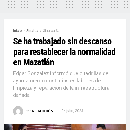
Inicio
Sinaloa
Sinaloa Sur
Se ha trabajado sin descanso
para restablecer la normalidad
en Mazatlán
Edgar González informó que cuadrillas del
ayuntamiento continúan en labores de
limpieza y reparación de la infraestructura
dañada
por
REDACCIÓN
24 julio, 2023