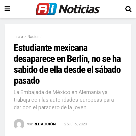
Inicio
Nacional
Estudiante mexicana
desaparece en Berlín, no se ha
sabido de ella desde el sábado
pasado
La Embajada de México en Alemania ya
trabaja con las autoridades europeas para
dar con el paradero de la joven
por
REDACCIÓN
25 julio, 2023