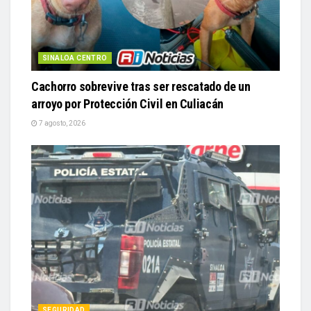
SINALOA CENTRO
Cachorro sobrevive tras ser rescatado de un
arroyo por Protección Civil en Culiacán
7 agosto, 2026
SEGURIDAD