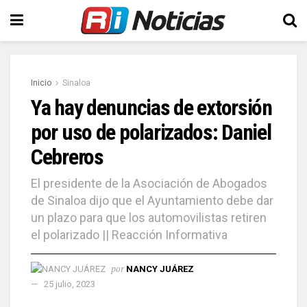
Inicio
Sinaloa
Ya hay denuncias de extorsión
por uso de polarizados: Daniel
Cebreros
El presidente de la Asociación de Abogados
de Sinaloa dijo que el Ayuntamiento debe dar
un plazo para que los automovilistas retiren
el polarizado || Reacción Informativa
por
NANCY JUÁREZ
25 julio, 2023