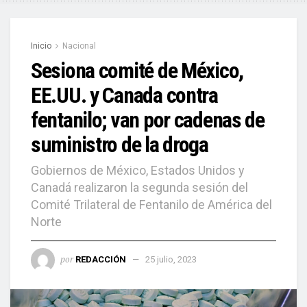
Inicio
Nacional
Sesiona comité de México,
EE.UU. y Canada contra
fentanilo; van por cadenas de
suministro de la droga
Gobiernos de México, Estados Unidos y
Canadá realizaron la segunda sesión del
Comité Trilateral de Fentanilo de América del
Norte
por
REDACCIÓN
25 julio, 2023