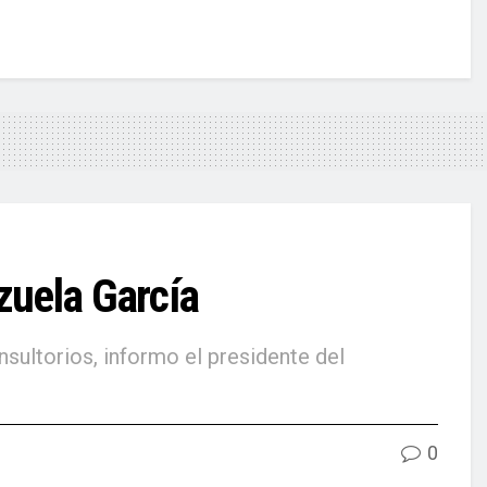
zuela García
nsultorios, informo el presidente del
0