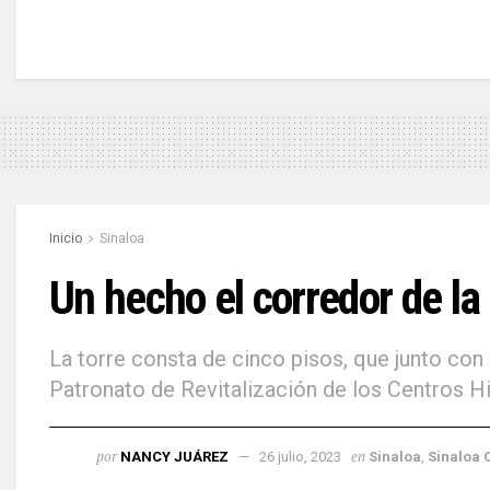
Inicio
Sinaloa
Un hecho el corredor de la
La torre consta de cinco pisos, que junto con 
Patronato de Revitalización de los Centros Hi
por
en
NANCY JUÁREZ
26 julio, 2023
Sinal