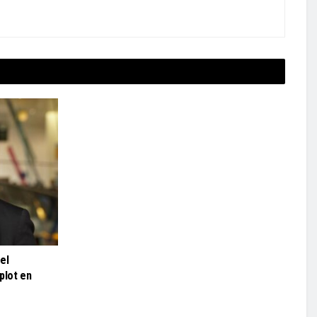
el
plot en