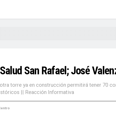
 Salud San Rafael; José Valen
otra torre ya en construcción permitirá tener 70 co
stóricos || Reacción Informativa
oa
,
Sinaloa Centro