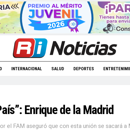
D
INTERNACIONAL
SALUD
DEPORTES
ENTRETENIMI
País”: Enrique de la Madrid
ia por el FAM aseguró que con esta unión se sacará