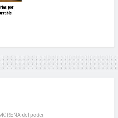
rías por
ustible
 a MORENA del poder