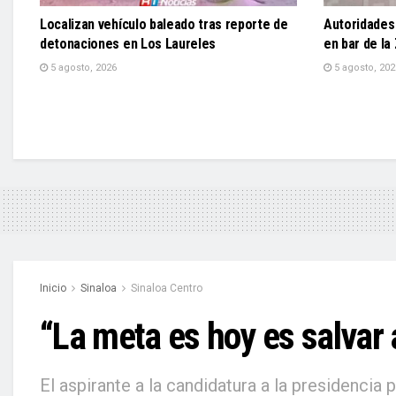
Localizan vehículo baleado tras reporte de
Autoridades
detonaciones en Los Laureles
en bar de la
5 agosto, 2026
5 agosto, 202
Inicio
Sinaloa
Sinaloa Centro
“La meta es hoy es salvar 
El aspirante a la candidatura a la presidenc