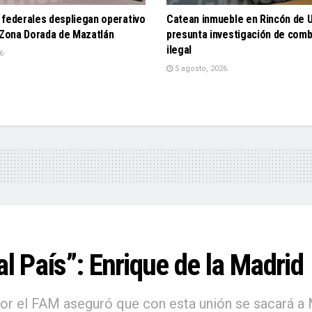
 federales despliegan operativo
Catean inmueble en Rincón de U
 Zona Dorada de Mazatlán
presunta investigación de comb
ilegal
6
5 agosto, 2026
al País”: Enrique de la Madrid
ia por el FAM aseguró que con esta unión se sacará