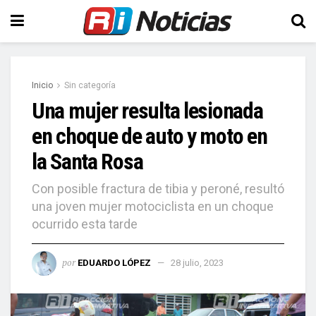
Inicio
Sin categoría
Una mujer resulta lesionada
en choque de auto y moto en
la Santa Rosa
Con posible fractura de tibia y peroné, resultó
una joven mujer motociclista en un choque
ocurrido esta tarde
por
EDUARDO LÓPEZ
28 julio, 2023