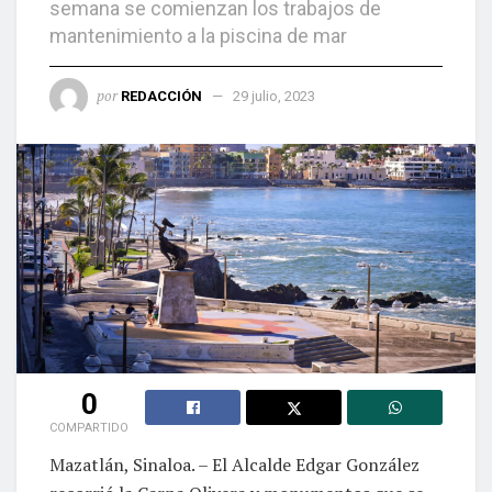
semana se comienzan los trabajos de
mantenimiento a la piscina de mar
por
REDACCIÓN
29 julio, 2023
0
COMPARTIDO
Mazatlán, Sinaloa. – El Alcalde Edgar González