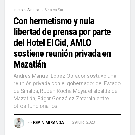
Inicio
Sinaloa
Sinaloa Sur
Con hermetismo y nula
libertad de prensa por parte
del Hotel El Cid, AMLO
sostiene reunión privada en
Mazatlán
Andrés Manuel López Obrador sostuvo una
reunión privada con el gobernador del Estado
de Sinaloa, Rubén Rocha Moya, el alcalde de
Mazatlán, Edgar González Zatarain entre
otros funcionarios
por
KEVIN MIRANDA
29 julio, 2023