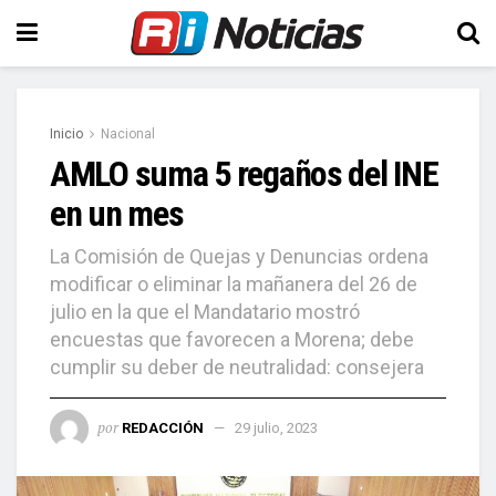
Inicio
Nacional
AMLO suma 5 regaños del INE
en un mes
La Comisión de Quejas y Denuncias ordena
modificar o eliminar la mañanera del 26 de
julio en la que el Mandatario mostró
encuestas que favorecen a Morena; debe
cumplir su deber de neutralidad: consejera
por
REDACCIÓN
29 julio, 2023