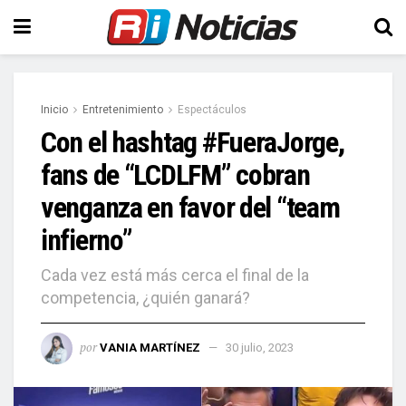
Inicio
Entretenimiento
Espectáculos
Con el hashtag #FueraJorge,
fans de “LCDLFM” cobran
venganza en favor del “team
infierno”
Cada vez está más cerca el final de la
competencia, ¿quién ganará?
por
VANIA MARTÍNEZ
30 julio, 2023