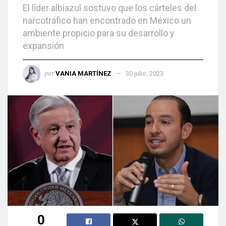
El líder albiazul sostuvo que los cárteles del
narcotráfico han encontrado en México un
ambiente propicio para su desarrollo y
expansión
por
VANIA MARTÍNEZ
30 julio, 2023
0