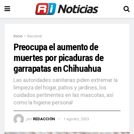
Inicio
Nacional
Preocupa el aumento de
muertes por picaduras de
garrapatas en Chihuahua
Las autoridades sanitarias piden extremar la
limpieza del hogar, patios y jardines, los
cuidados pertinentes en las mascotas, así
como la higiene personal
por
REDACCIÓN
1 agosto, 2023