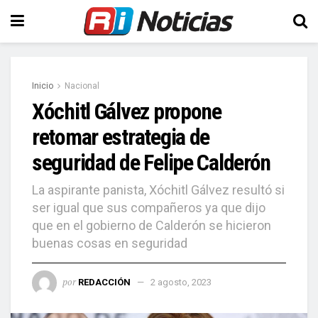
Inicio
Nacional
Xóchitl Gálvez propone
retomar estrategia de
seguridad de Felipe Calderón
La aspirante panista, Xóchitl Gálvez resultó si
ser igual que sus compañeros ya que dijo
que en el gobierno de Calderón se hicieron
buenas cosas en seguridad
por
REDACCIÓN
2 agosto, 2023