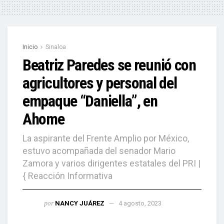
Inicio
Sinaloa
Beatriz Paredes se reunió con
agricultores y personal del
empaque “Daniella”, en
Ahome
La aspirante del Frente Amplio por México,
estuvo acompañada del senador Mario
Zamora y varios dirigentes estatales del PRI |
{ Reacción Informativa
por
NANCY JUÁREZ
4 agosto, 2023