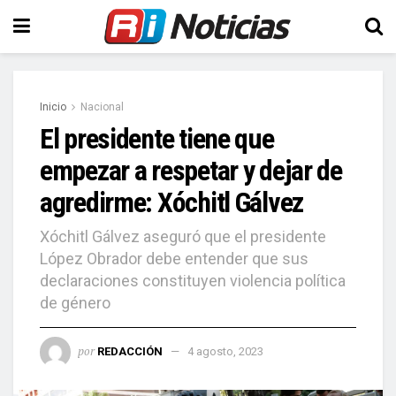
Inicio
Nacional
El presidente tiene que
empezar a respetar y dejar de
agredirme: Xóchitl Gálvez
Xóchitl Gálvez aseguró que el presidente
López Obrador debe entender que sus
declaraciones constituyen violencia política
de género
por
REDACCIÓN
4 agosto, 2023