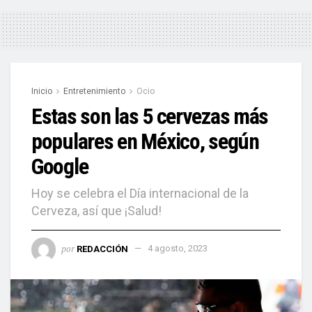
Inicio
Entretenimiento
Ocio
Estas son las 5 cervezas más
populares en México, según
Google
Hoy se celebra el Día internacional de la
Cerveza, así que ¡Salud!
por
REDACCIÓN
4 agosto, 2023