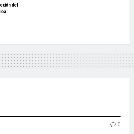
exión del
aloa
0