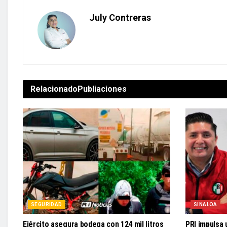
July Contreras
Relacionado
Publiaciones
SEGURIDAD
SINALOA
Ejército asegura bodega con 124 mil litros
PRI impulsa 