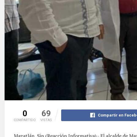
0
69
Compartir en Faceb
COMPARTIDO
VISTAS
Mazatlán, Sin (Reacción Informativa).- El alcalde de Maz