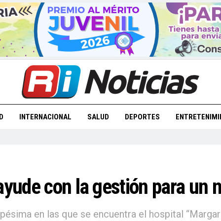
D
INTERNACIONAL
SALUD
DEPORTES
ENTRETENIMI
ayude con la gestión para un 
n pésima en las que se encuentra el hospital “Marga