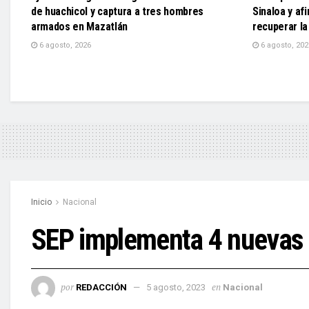
de huachicol y captura a tres hombres
Sinaloa y af
armados en Mazatlán
recuperar la
6 agosto, 2026
6 agosto, 202
Inicio
Nacional
SEP implementa 4 nuevas m
por
en
REDACCIÓN
5 agosto, 2023
Nacional