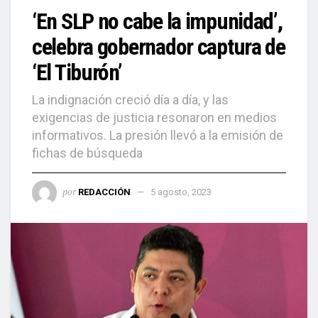
‘En SLP no cabe la impunidad’,
celebra gobernador captura de
‘El Tiburón’
La indignación creció día a día, y las
exigencias de justicia resonaron en medios
informativos. La presión llevó a la emisión de
fichas de búsqueda
por
REDACCIÓN
5 agosto, 2023