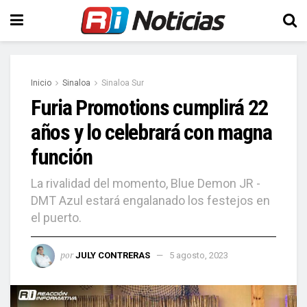
Inicio
Sinaloa
Sinaloa Sur
Furia Promotions cumplirá 22
años y lo celebrará con magna
función
La rivalidad del momento, Blue Demon JR -
DMT Azul estará engalanado los festejos en
el puerto.
por
JULY CONTRERAS
5 agosto, 2023