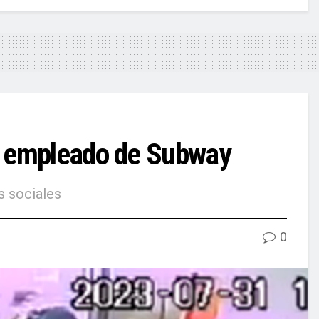
n empleado de Subway
s sociales
0