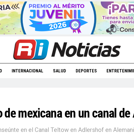
D
INTERNACIONAL
SALUD
DEPORTES
ENTRETENIMI
o de mexicana en un canal de
anseúnte en el Canal Teltow en Adlershof en Aleman