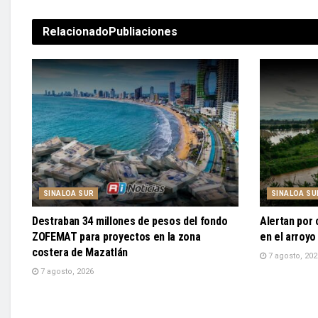
Relacionado
Publiaciones
SINALOA SUR
SINALOA SU
Destraban 34 millones de pesos del fondo
Alertan por
ZOFEMAT para proyectos en la zona
en el arroyo
costera de Mazatlán
7 agosto, 202
7 agosto, 2026