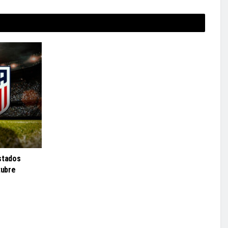
stados
tubre