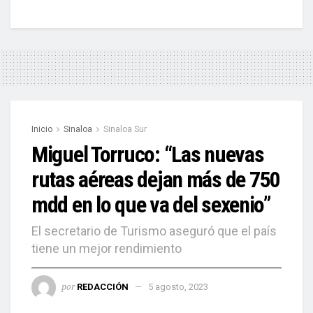
Inicio
Sinaloa
Sinaloa Sur
Miguel Torruco: “Las nuevas
rutas aéreas dejan más de 750
mdd en lo que va del sexenio”
El secretario de Turismo aseguró que el país
tiene un mejor rendimiento
por
REDACCIÓN
5 agosto, 2023