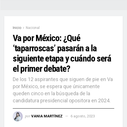
Inicio
Nacional
Va por México: ¿Qué
‘taparroscas’ pasarán a la
siguiente etapa y cuándo será
el primer debate?
De los 12 aspirantes que siguen de pie en Va
por México, se espera que únicamente
queden cinco en la búsqueda de la
candidatura presidencial opositora en 2024.
por
VANIA MARTÍNEZ
6 agosto, 2023