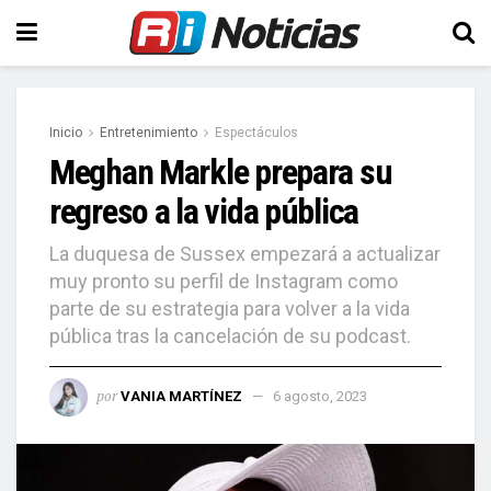
Inicio
Entretenimiento
Espectáculos
Meghan Markle prepara su
regreso a la vida pública
La duquesa de Sussex empezará a actualizar
muy pronto su perfil de Instagram como
parte de su estrategia para volver a la vida
pública tras la cancelación de su podcast.
por
VANIA MARTÍNEZ
6 agosto, 2023