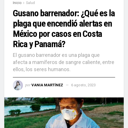
Inicio
Salud
Gusano barrenador: ¿Qué es la
plaga que encendió alertas en
México por casos en Costa
Rica y Panamá?
El gusano barrenador es una plaga que
afecta a mamíferos de sangre caliente, entre
ellos, los seres humanos.
por
VANIA MARTÍNEZ
6 agosto, 2023