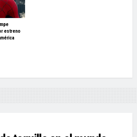
ompe
or estreno
eamérica