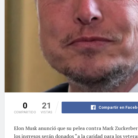
0
21
Compartir en Faceb
COMPARTIDO
VISTAS
Elon Musk anunció que su pelea contra Mark Zuckerberg
los ingresos serán donados “a la caridad para los vetera