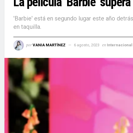
La película ‘Barbie’ supera
'Barbie' está en segundo lugar este año detrás
en taquilla.
por
en
VANIA MARTÍNEZ
6 agosto, 2023
Internacional