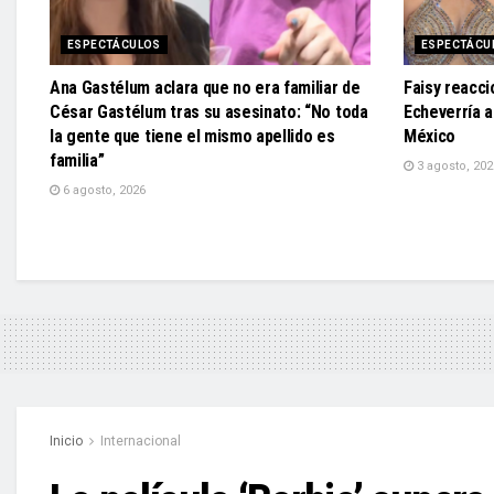
ESPECTÁCULOS
ESPECTÁCU
Ana Gastélum aclara que no era familiar de
Faisy reacci
César Gastélum tras su asesinato: “No toda
Echeverría 
la gente que tiene el mismo apellido es
México
familia”
3 agosto, 202
6 agosto, 2026
Inicio
Internacional