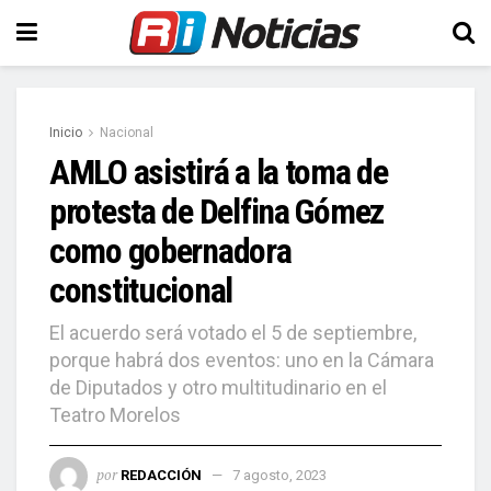
Inicio
Nacional
AMLO asistirá a la toma de
protesta de Delfina Gómez
como gobernadora
constitucional
El acuerdo será votado el 5 de septiembre,
porque habrá dos eventos: uno en la Cámara
de Diputados y otro multitudinario en el
Teatro Morelos
por
REDACCIÓN
7 agosto, 2023