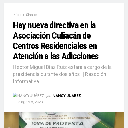
Inicio
Sinaloa
Hay nueva directiva en la
Asociación Culiacán de
Centros Residenciales en
Atención a las Adicciones
Héctor Miguel Díaz Ruiz estará a cargo de la
presidencia durante dos años || Reacción
Informativa
por
NANCY JUÁREZ
8 agosto, 2023