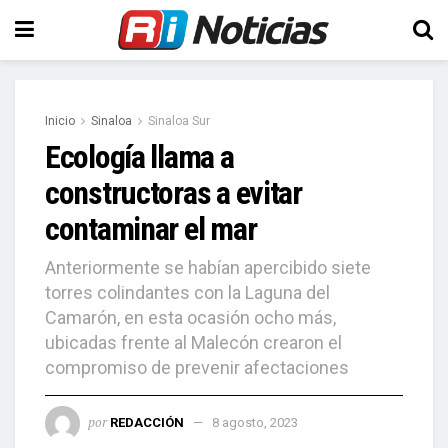
Inicio
Sinaloa
Sinaloa Sur
Ecología llama a
constructoras a evitar
contaminar el mar
Anteriormente se habían apercibido siete
torres colindantes con la Laguna del
Camarón, en esta ocasión ocho más,
ubicadas frente al Malecón crearon el
compromiso de prevenir afectaciones
por
REDACCIÓN
8 agosto, 2023