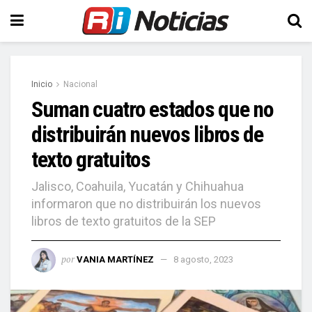
Inicio
Nacional
Suman cuatro estados que no
distribuirán nuevos libros de
texto gratuitos
Jalisco, Coahuila, Yucatán y Chihuahua
informaron que no distribuirán los nuevos
libros de texto gratuitos de la SEP
por
VANIA MARTÍNEZ
8 agosto, 2023