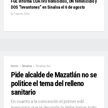
FGE informa CUATRO homicidios, UN feminicidio y
DOS “levantones” en Sinaloa el 6 de agosto
7 agosto, 2026
Inicio
Sinaloa
Sinaloa Sur
Pide alcalde de Mazatlán no se
politice el tema del relleno
sanitario
En cuanto a la concesión el primer edil
mencionó que la decisión la debe tomar todo