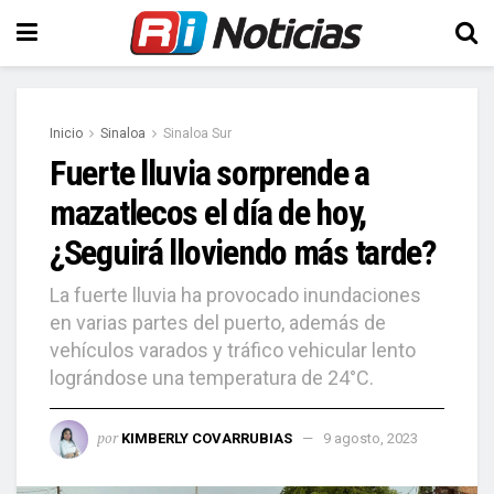
Inicio
Sinaloa
Sinaloa Sur
Fuerte lluvia sorprende a
mazatlecos el día de hoy,
¿Seguirá lloviendo más tarde?
La fuerte lluvia ha provocado inundaciones
en varias partes del puerto, además de
vehículos varados y tráfico vehicular lento
lográndose una temperatura de 24°C.
por
KIMBERLY COVARRUBIAS
9 agosto, 2023