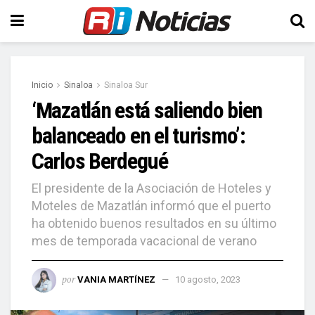
Inicio
Sinaloa
Sinaloa Sur
‘Mazatlán está saliendo bien
balanceado en el turismo’:
Carlos Berdegué
El presidente de la Asociación de Hoteles y
Moteles de Mazatlán informó que el puerto
ha obtenido buenos resultados en su último
mes de temporada vacacional de verano
por
VANIA MARTÍNEZ
10 agosto, 2023