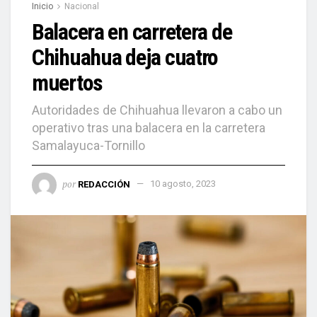
Inicio
Nacional
Balacera en carretera de
Chihuahua deja cuatro
muertos
Autoridades de Chihuahua llevaron a cabo un
operativo tras una balacera en la carretera
Samalayuca-Tornillo
por
REDACCIÓN
10 agosto, 2023