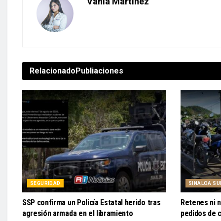
Vania Martínez
Relacionado
Publiaciones
SEGURIDAD
SINALOA SU
SSP confirma un Policía Estatal herido tras
Retenes ni 
agresión armada en el libramiento
pedidos de c