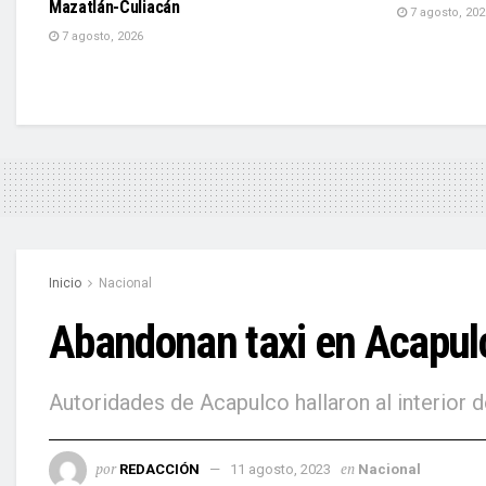
Mazatlán-Culiacán
7 agosto, 202
7 agosto, 2026
Inicio
Nacional
Abandonan taxi en Acapul
Autoridades de Acapulco hallaron al interior
por
en
REDACCIÓN
11 agosto, 2023
Nacional