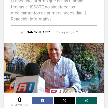
El abogado informó que en las últimas
fechas el ISSSTE no abastece los
medicamentos de primera necesidad ||
Reacción Informativa
por
NANCY JUÁREZ
12 agosto, 2023
0
COMPARTIDO