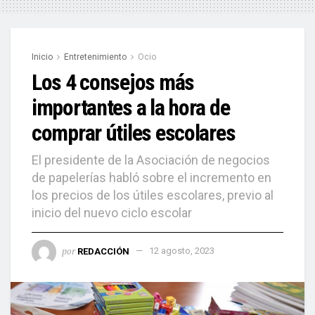
Inicio
Entretenimiento
Ocio
Los 4 consejos más
importantes a la hora de
comprar útiles escolares
El presidente de la Asociación de negocios
de papelerías habló sobre el incremento en
los precios de los útiles escolares, previo al
inicio del nuevo ciclo escolar
por
REDACCIÓN
12 agosto, 2023