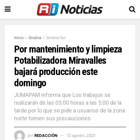
Inicio
Sinaloa
Sinaloa Sur
Por mantenimiento y limpieza
Potabilizadora Miravalles
bajará producción este
domingo
JUMAPAM informa que Los trabajos se
realizarán de las 05:00 horas a las 5:00 de la
tarde por lo que se pide a usuarios de la zona
norte tomen sus precauciones
por
REDACCIÓN
12 agosto, 2023