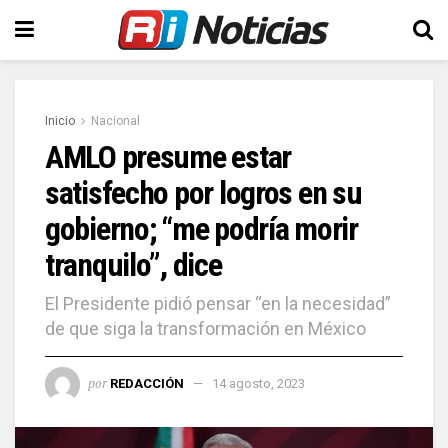
Inicio
Nacional
AMLO presume estar
satisfecho por logros en su
gobierno; “me podría morir
tranquilo”, dice
El Presidente pidió pensar “en la necesidad”
de que siga la transformación en México
por
REDACCIÓN
14 agosto, 2023