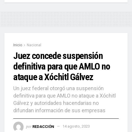
Inicio
Nacional
Juez concede suspensión
definitiva para que AMLO no
ataque a Xóchitl Gálvez
Un juez federal otorgó una suspensión
definitiva para que AMLO no ataque a Xóchitl
Gálvez y autoridades hacendarias no
difundan información de sus empresas
por
REDACCIÓN
14 agosto, 2023