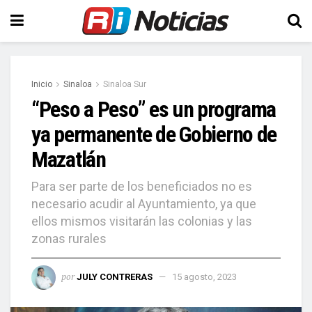
Inicio
Sinaloa
Sinaloa Sur
“Peso a Peso” es un programa
ya permanente de Gobierno de
Mazatlán
Para ser parte de los beneficiados no es
necesario acudir al Ayuntamiento, ya que
ellos mismos visitarán las colonias y las
zonas rurales
por
JULY CONTRERAS
15 agosto, 2023