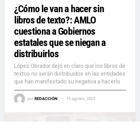
¿Cómo le van a hacer sin
libros de texto?: AMLO
cuestiona a Gobiernos
estatales que se niegan a
distribuirlos
López Obrador dejó en claro que los libros de
textos no serán distribuidos en las entidades
que han manifestado su negativa a hacerlo
por
REDACCIÓN
15 agosto, 2023