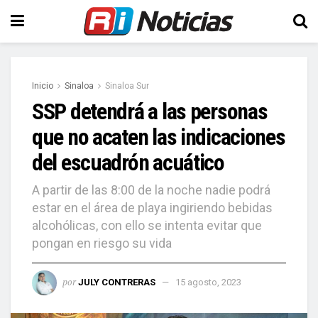
Inicio
Sinaloa
Sinaloa Sur
SSP detendrá a las personas
que no acaten las indicaciones
del escuadrón acuático
A partir de las 8:00 de la noche nadie podrá
estar en el área de playa ingiriendo bebidas
alcohólicas, con ello se intenta evitar que
pongan en riesgo su vida
por
JULY CONTRERAS
15 agosto, 2023