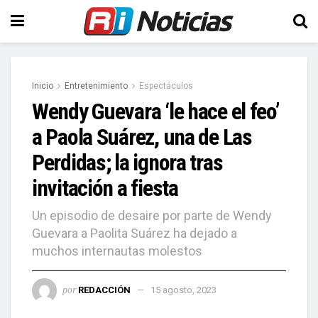
Inicio
Entretenimiento
Espectáculos
Wendy Guevara ‘le hace el feo’
a Paola Suárez, una de Las
Perdidas; la ignora tras
invitación a fiesta
Un episodio de desaire por parte de Wendy
Guevara a Paolita Suárez ha dejado a
muchos internautas molestos
por
REDACCIÓN
15 agosto, 2023