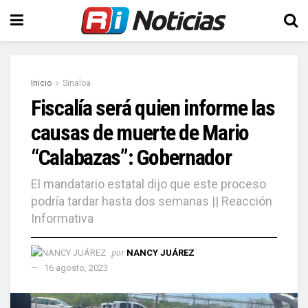
Inicio
Sinaloa
Fiscalía será quien informe las
causas de muerte de Mario
“Calabazas”: Gobernador
El mandatario estatal dijo que este proceso
podría tardar hasta dos semanas || Reacción
Informativa
por
NANCY JUÁREZ
16 agosto, 2023